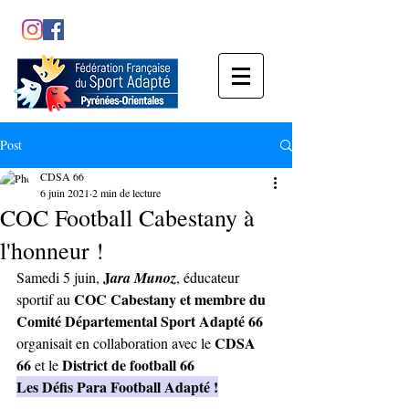
Post
CDSA 66
6 juin 2021
2 min de lecture
COC Football Cabestany à
l'honneur !
J
Samedi 5 juin, 
ara Munoz
, éducateur 
COC Cabestany et membre du 
sportif au 
Comité Départemental Sport Adapté 66
CDSA 
organisait en collaboration avec le 
66 
District de football 66
et le 
Les Défis Para Football Adapté !