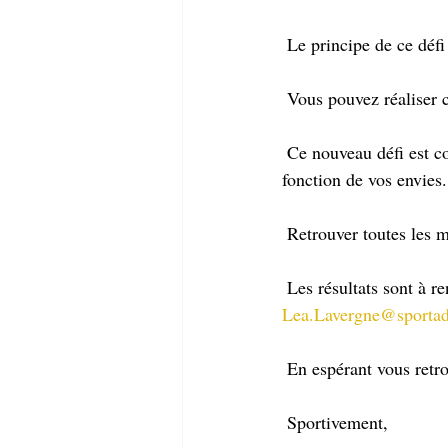
 Le principe de ce défi
 Vous pouvez réaliser 
 Ce nouveau défi est composé de 4 cycles. Libre à vous de vous inscrire sur un ou plusieurs cycles en 
fonction de vos envies.
 Retrouver toutes les m
 Les résultats sont à r
Lea.Lavergne@sportad
 En espérant vous ret
 Sportivement,