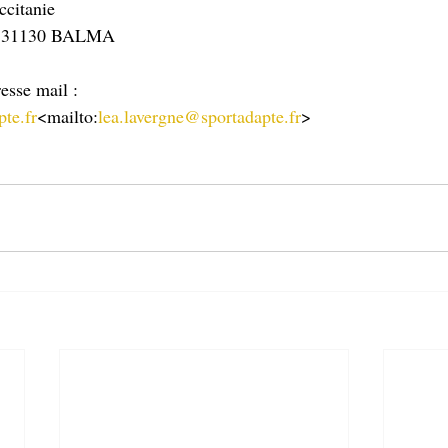
ccitanie
n - 31130 BALMA
resse mail :
te.fr
<mailto:
lea.lavergne@sportadapte.fr
>