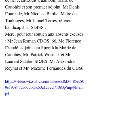
Canohès et son premier adjoint, Mr Denis 
Fourcade, Mr Nicolas  Barthe, Maire de 
Toulouges, Mr Lionel Torres, référent 
handicap à la  SDJES . 
Merci pour leur soutien aux absents excusés 
: Mr Jean Roman CDOS  66, Me Florence 
Escudé, adjointe au Sport à la Mairie de 
Canohès, Mr  Patrick Wosniak et Mr 
Laurent Satabin SDJES, Mr Alexandre 
Reynal et Mr  Maxime Fernandez du CD66. 
https://video.wixstatic.com/video/6c8d34_85ec80
9e193847dbb7cb65c53a1272cf/1080p/mp4/file.m
p4