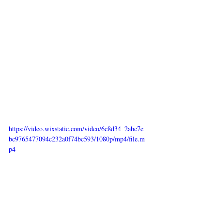
https://video.wixstatic.com/video/6c8d34_2abc7e
bc9765477094c232a0f74bc593/1080p/mp4/file.m
p4