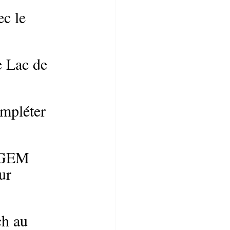
c le 
e Lac de 
mpléter 
u GEM 
ur 
h au 