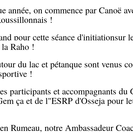
 année, on commence par Canoë ave
ussillonnais !
nd pour cette séance d'initiation
sur l
 la Raho !
our du lac et pétanque sont venus co
sportive !
les participants et accompagnants d
Gem ça et de l"ESRP d'Osseja pour le
!
en Rumeau, notre Ambassadeur Coac