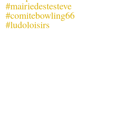
#mairiedestesteve
#comitebowling66
#ludoloisirs