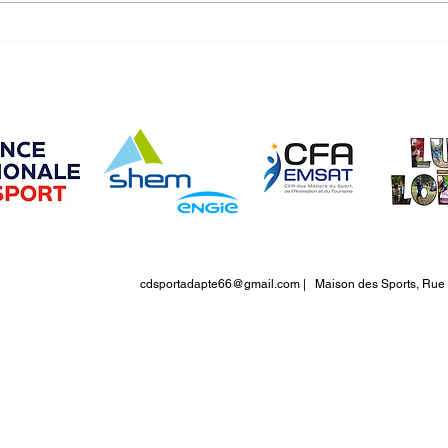
Découverte Football SAJ Fc le
Dépa
Soler 16/06/2025
Tripl
cdsportadapte66@gmail.com
| Maison des Sports, Rue