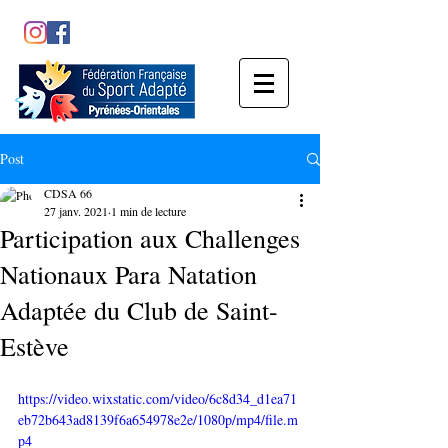
Post
CDSA 66
27 janv. 2021
1 min de lecture
Participation aux Challenges
Nationaux Para Natation
Adaptée du Club de Saint-
Estève
https://video.wixstatic.com/video/6c8d34_d1ea71
eb72b643ad8139f6a654978e2e/1080p/mp4/file.m
p4