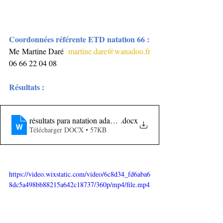
Coordonnées référente ETD natation 66 : 
Me Martine Daré  
martine.dare@wanadoo.fr
06 66 22 04 08
Résultats : 
résultats para natation adaptée 21-11-2021
.docx
Télécharger DOCX • 57KB
https://video.wixstatic.com/video/6c8d34_fd6aba6
8dc5a498bb88215a642c18737/360p/mp4/file.mp4