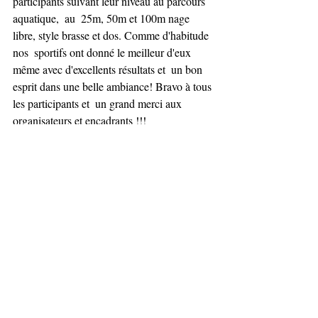
participants suivant leur niveau au parcours 
aquatique,  au  25m, 50m et 100m nage 
libre, style brasse et dos. Comme d'habitude 
nos  sportifs ont donné le meilleur d'eux 
même avec d'excellents résultats et  un bon 
esprit dans une belle ambiance! Bravo à tous 
les participants et  un grand merci aux 
organisateurs et encadrants !!!
Mention Spéciale pour Martine Daré 
qui a mené de main de maître l'organisation 
de cette journée !!!
Posts récents
Voir tout