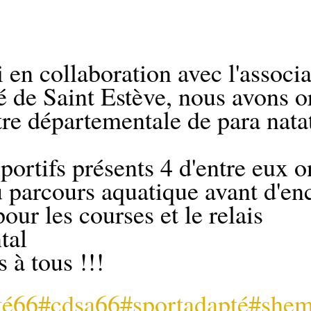
 en collaboration avec l'associa
é de Saint Estève, nous avons o
re départementale de para nata
portifs présents 4 d'entre eux o
u parcours aquatique avant d'en
our les courses et le relais 
tal 
s à tous !!!
té66
#cdsa66
#sportadapté
#shem