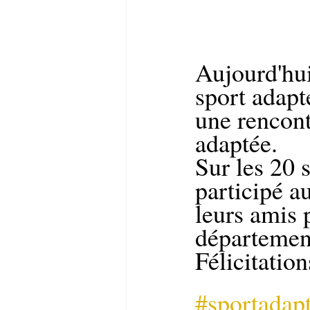
Aujourd'hui
sport adapt
une rencont
adaptée.
Sur les 20 s
participé a
leurs amis p
départemen
Félicitation
#sportadap