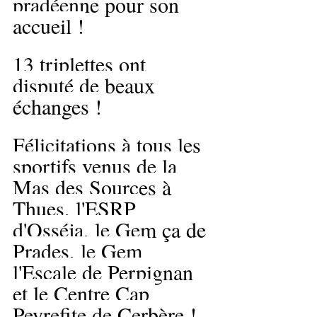
pradéenne pour son 
accueil !
13 triplettes ont 
disputé de beaux 
échanges !
Félicitations à tous les 
sportifs venus de la 
Mas des Sources à 
Thues, l'ESRP 
d'Osséja, le Gem ça de 
Prades, le Gem 
l'Escale de Perpignan 
et le Centre Cap 
Peyrefite de Cerbère !