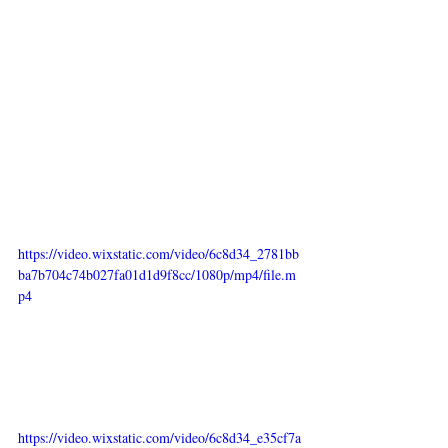
https://video.wixstatic.com/video/6c8d34_2781bb
ba7b704c74b027fa01d1d9f8cc/1080p/mp4/file.m
p4
https://video.wixstatic.com/video/6c8d34_e35cf7a