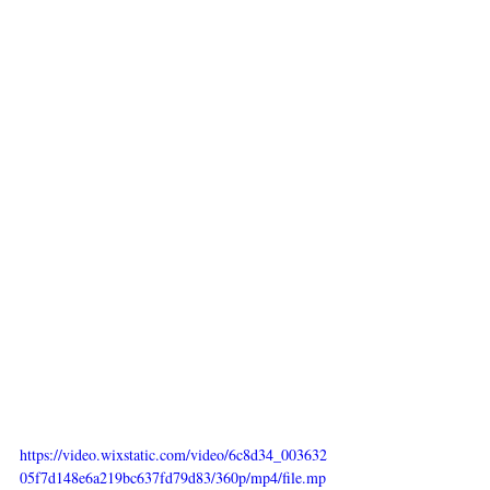
https://video.wixstatic.com/video/6c8d34_003632
05f7d148e6a219bc637fd79d83/360p/mp4/file.mp