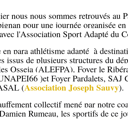
ier 
nous nous sommes retrouvés au P
pignan pour une journée organisée en
 avec l'Association Sport Adapté du C
 en para athlétisme adapté  à destinat
es issus de plusieurs structures du dé
es Osseja (ALEFPA), Foyer le Ribéra
UNAPEI66 )et Foyer Pardalets, SAJ 
Association Joseph Sauvy
CASAL (
).
uffement collectif mené par notre coa
amien Rumeau, les sportifs de ce jo