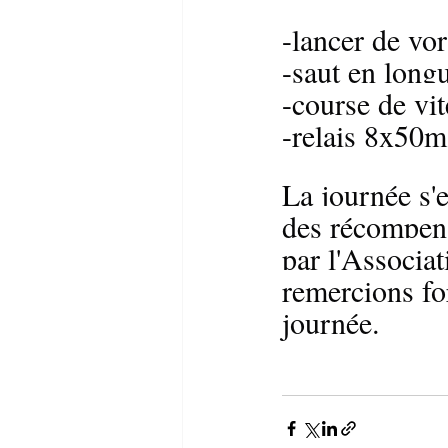
-lancer de vor
-saut en long
-course de vi
-relais 8x50m
La journée s'e
des récompens
par l'Associa
remercions fo
journée.