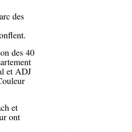
arc des 
 
onflent.
ion des 40 
partement 
l et ADJ 
Couleur 
ch et 
ur ont 