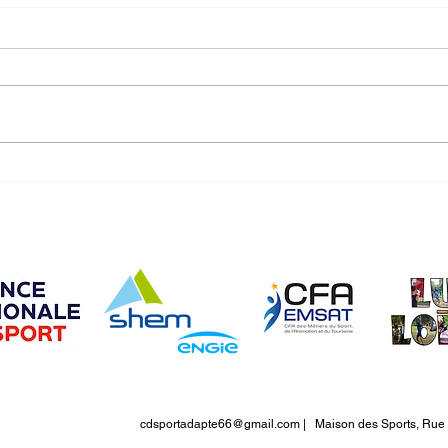
Découverte Football SAJ Fc le
Dépa
Soler 16/06/2025
Tripl
cdsportadapte66@gmail.com
| Maison des Sports, Rue