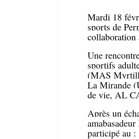
Mardi 18 févr
sports de Per
collaboration
Une rencontre
sportifs adult
(MAS Myrtill
La Mirande (
de vie, AL 
Après un écha
amabasadeur D
participé au :