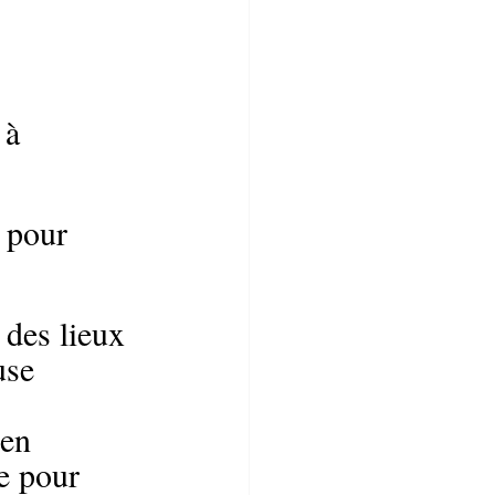
 à 
 pour 
des lieux 
use 
 en 
e pour 