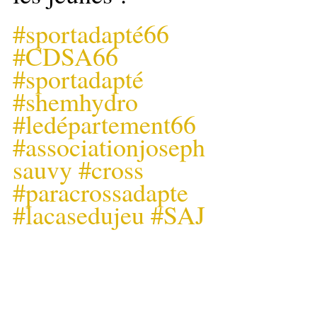
#sportadapté66
#CDSA66
#sportadapté
#shemhydro
#ledépartement66
#associationjoseph
sauvy
#cross
#paracrossadapte
#lacasedujeu
#SAJ