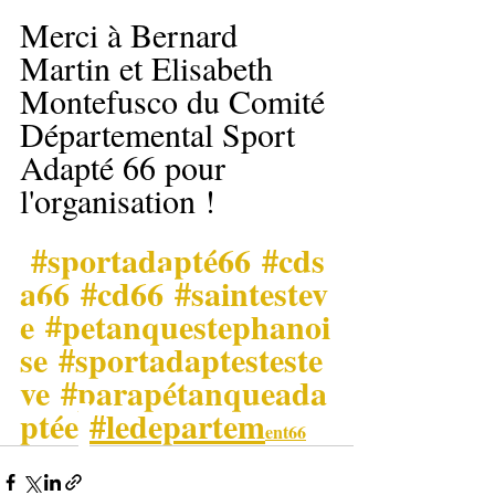
Merci à Bernard 
Martin et Elisabeth 
Montefusco du Comité 
Départemental Sport 
Adapté 66 pour 
l'organisation !
#sportadapté66
#cds
a66
#cd66
#saintestev
e
#petanquestephanoi
se
#sportadaptesteste
ve
#parapétanqueada
ptée
#ledepartem
ent66