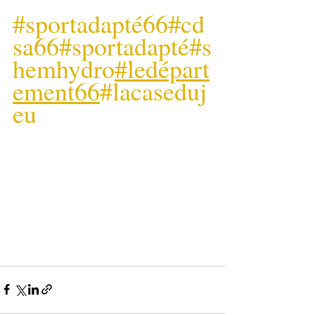
#sportadapté66
#cd
sa66
#sportadapté
#s
hemhydro
#ledépart
ement66
#lacaseduj
eu