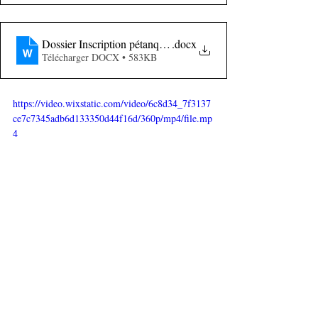
Dossier Inscription pétanque du 18 MAI 2022
.docx
Télécharger DOCX • 583KB
https://video.wixstatic.com/video/6c8d34_7f3137
ce7c7345adb6d133350d44f16d/360p/mp4/file.mp
4