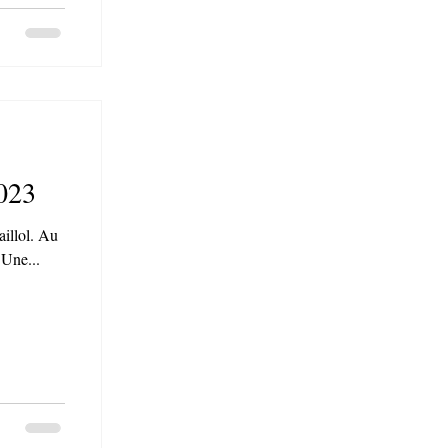
023
lol. Au
 Une...